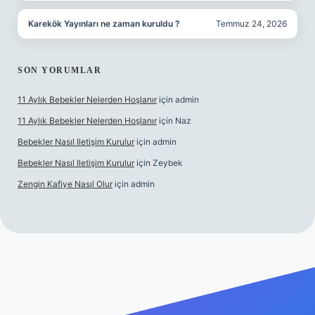
Karekök Yayınları ne zaman kuruldu ?
Temmuz 24, 2026
SON YORUMLAR
11 Aylık Bebekler Nelerden Hoşlanır
için
admin
11 Aylık Bebekler Nelerden Hoşlanır
için
Naz
Bebekler Nasıl Iletişim Kurulur
için
admin
Bebekler Nasıl Iletişim Kurulur
için
Zeybek
Zengin Kafiye Nasıl Olur
için
admin
 giriş
grandoperabet giriş
betexper