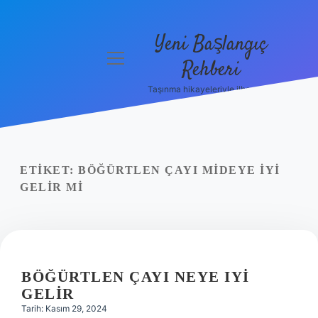
Yeni Başlangıç
menüyü
Rehberi
aç
Taşınma hikayeleriyle ilham bul!
Gizlilik
Politikası
Hakkımızda
ETIKET:
BÖĞÜRTLEN ÇAYI MIDEYE IYI
Yasal Uyarı
GELIR MI
BÖĞÜRTLEN ÇAYI NEYE IYI
GELIR
Tarih: Kasım 29, 2024