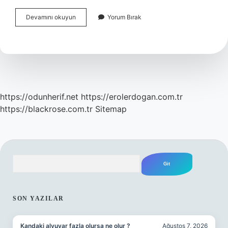
Böğürtlen
Devamını okuyun
Yorum Bırak
Çayı
Neye
Iyi
Gelir
https://odunherif.net
https://erolerdogan.com.tr
https://blackrose.com.tr
Sitemap
Arama
SIDEBAR
SON YAZILAR
Kandaki alyuvar fazla olursa ne olur ?
Ağustos 7, 2026