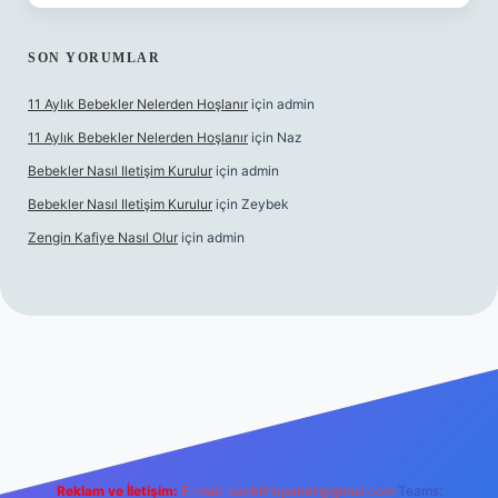
SON YORUMLAR
11 Aylık Bebekler Nelerden Hoşlanır
için
admin
11 Aylık Bebekler Nelerden Hoşlanır
için
Naz
Bebekler Nasıl Iletişim Kurulur
için
admin
Bebekler Nasıl Iletişim Kurulur
için
Zeybek
Zengin Kafiye Nasıl Olur
için
admin
ni giriş
grandoperabet giriş
betexper
Reklam ve İletişim:
E-mail:
backlinkpaneli@gmail.com
Teams: