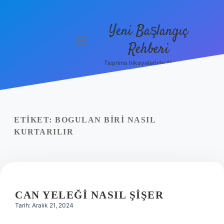
Yeni Başlangıç
menüyü
Rehberi
aç
Taşınma hikayeleriyle ilham bul!
Gizlilik
Politikası
Hakkımızda
ETIKET:
BOGULAN BIRI NASIL
Yasal Uyarı
KURTARILIR
CAN YELEĞI NASIL ŞIŞER
Tarih: Aralık 21, 2024