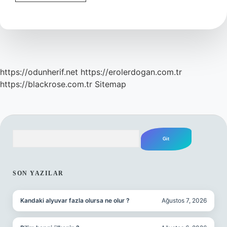
Yeleği
Nasıl
Şişer
https://odunherif.net
https://erolerdogan.com.tr
https://blackrose.com.tr
Sitemap
Arama
SIDEBAR
SON YAZILAR
Kandaki alyuvar fazla olursa ne olur ?
Ağustos 7, 2026