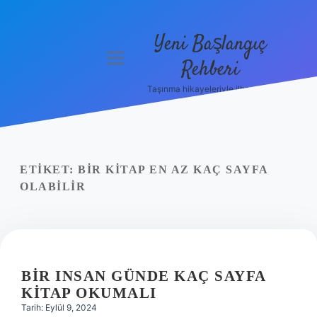
Yeni Başlangıç
menüyü
Rehberi
aç
Taşınma hikayeleriyle ilham bul!
Gizlilik
Politikası
Hakkımızda
ETIKET:
BIR KITAP EN AZ KAÇ SAYFA
Yasal Uyarı
OLABILIR
BIR INSAN GÜNDE KAÇ SAYFA
KITAP OKUMALI
Tarih: Eylül 9, 2024