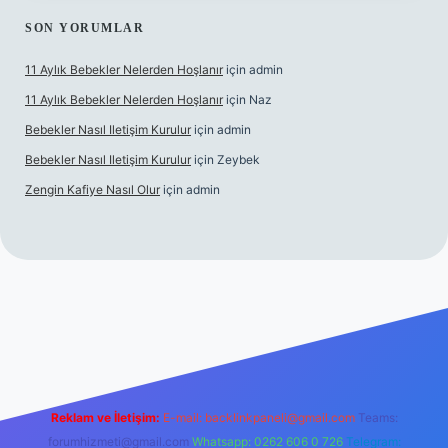
SON YORUMLAR
11 Aylık Bebekler Nelerden Hoşlanır
için
admin
11 Aylık Bebekler Nelerden Hoşlanır
için
Naz
Bebekler Nasıl Iletişim Kurulur
için
admin
Bebekler Nasıl Iletişim Kurulur
için
Zeybek
Zengin Kafiye Nasıl Olur
için
admin
bet yeni giriş
grandoperabet giriş
betexper
Reklam ve İletişim:
E-mail:
backlinkpaneli@gmail.com
Teams:
forumhizmeti@gmail.com
Whatsapp: 0262 606 0 726
Telegram: