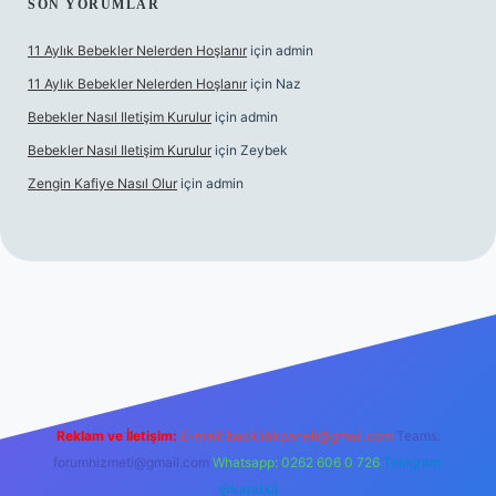
SON YORUMLAR
11 Aylık Bebekler Nelerden Hoşlanır
için
admin
11 Aylık Bebekler Nelerden Hoşlanır
için
Naz
Bebekler Nasıl Iletişim Kurulur
için
admin
Bebekler Nasıl Iletişim Kurulur
için
Zeybek
Zengin Kafiye Nasıl Olur
için
admin
i giriş
grandoperabet giriş
betexper
Reklam ve İletişim:
E-mail:
backlinkpaneli@gmail.com
Teams:
forumhizmeti@gmail.com
Whatsapp: 0262 606 0 726
Telegram:
@karabul