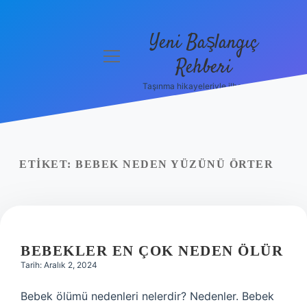
Yeni Başlangıç
menüyü
Rehberi
aç
Taşınma hikayeleriyle ilham bul!
Gizlilik
Politikası
Hakkımızda
ETIKET:
BEBEK NEDEN YÜZÜNÜ ÖRTER
Yasal Uyarı
BEBEKLER EN ÇOK NEDEN ÖLÜR
Tarih: Aralık 2, 2024
Bebek ölümü nedenleri nelerdir? Nedenler. Bebek