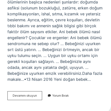
ölümlerinin başlıca nedenleri şunlardır: doğumda
asfiksi (solunum bozukluğu), zatürre, erken doğum
komplikasyonları, ishal, sıtma, kızamık ve yetersiz
beslenme. Ayrıca, eğitim, çevre koşulları, devletin
tıbbi bakımı ve annenin sağlık bilgisi gibi birçok
faktör ölüm sayısını etkiler. Ani bebek ölümü nasıl
engellenir? Çocuklar ve ergenler: Ani bebek ölümü
sendromuna ne sebep olur? … Bebeğinizi uyurken
sırt üstü yatırın. … Bebeğinizi örtmeyin, ancak bir
uyku tulumu seçin. … Uygun bir uyku ortamı için
gerekli koşulları sağlayın. … Bebeğinizle aynı
odada, ancak aynı yatakta değil, uyuyun. …
Bebeğinize uyurken emzik verebilirsiniz.Daha fazla
makale…•13 Nisan 2016 Yeni doğan bebek…
Bebekler
Devamını okuyun
Yorum Bırak
En
Çok
Neden