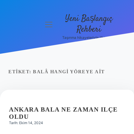
Yeni Başlangıç
menüyü
Rehberi
aç
Taşınma hikayeleriyle ilham bul!
Gizlilik
Politikası
Hakkımızda
ETIKET:
BALÂ HANGI YÖREYE AIT
Yasal Uyarı
ANKARA BALA NE ZAMAN ILÇE
OLDU
Tarih: Ekim 14, 2024