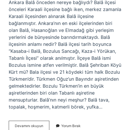
Ankara Balâ önceden nereye bağlıydı? Balâ ilçesi
önceleri Karaali ilçesine bağlı iken, merkez zamanla
Karaali ilçesinden alınarak Balâ ilçesine
bağlanmıştır. Ankara’nın en eski ilçelerinden biri
olan Balâ, Hasanoğlan ve Elmadağ gibi yerleşim
yerlerini de bünyesinde barındırmaktaydı. Balâ
ilçesinin anlamı nedir? Balâ ilçesi tarih boyunca
“Kasaba-i Balâ, Bozulus Sancağı, Kaza-i Yörükan,
Tabanlı İlçesi” olarak anılmıştır. İlçeye Balâ ismi
Bozulus ismine atfen verilmiştir. Balâ Şehriban Köyü
Kürt mü? Bala ilçesi ve 21 köydeki tüm halk Bozulu
Türkmen’dir. Türkmen Oğuz’un Bayındır aşiretinden
gelmektedirler. Bozulu Türkmen’in en büyük
aşiretlerinden biri olan Tabanlı aşiretine
mensupturlar. Balâ’nın neyi meşhur? Balâ tava,
topalak, hoşmerim, katmerli börek, yufka…
Ankara
Devamını okuyun
Yorum Bırak