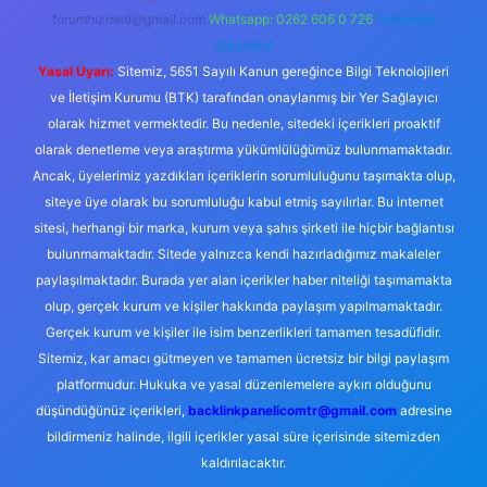
forumhizmeti@gmail.com
Whatsapp: 0262 606 0 726
Telegram:
@karabul
Yasal Uyarı:
Sitemiz, 5651 Sayılı Kanun gereğince Bilgi Teknolojileri
ve İletişim Kurumu (BTK) tarafından onaylanmış bir Yer Sağlayıcı
olarak hizmet vermektedir. Bu nedenle, sitedeki içerikleri proaktif
olarak denetleme veya araştırma yükümlülüğümüz bulunmamaktadır.
Ancak, üyelerimiz yazdıkları içeriklerin sorumluluğunu taşımakta olup,
siteye üye olarak bu sorumluluğu kabul etmiş sayılırlar. Bu internet
sitesi, herhangi bir marka, kurum veya şahıs şirketi ile hiçbir bağlantısı
bulunmamaktadır. Sitede yalnızca kendi hazırladığımız makaleler
paylaşılmaktadır. Burada yer alan içerikler haber niteliği taşımamakta
olup, gerçek kurum ve kişiler hakkında paylaşım yapılmamaktadır.
Gerçek kurum ve kişiler ile isim benzerlikleri tamamen tesadüfidir.
Sitemiz, kar amacı gütmeyen ve tamamen ücretsiz bir bilgi paylaşım
platformudur. Hukuka ve yasal düzenlemelere aykırı olduğunu
düşündüğünüz içerikleri,
backlinkpanelicomtr@gmail.com
adresine
bildirmeniz halinde, ilgili içerikler yasal süre içerisinde sitemizden
kaldırılacaktır.