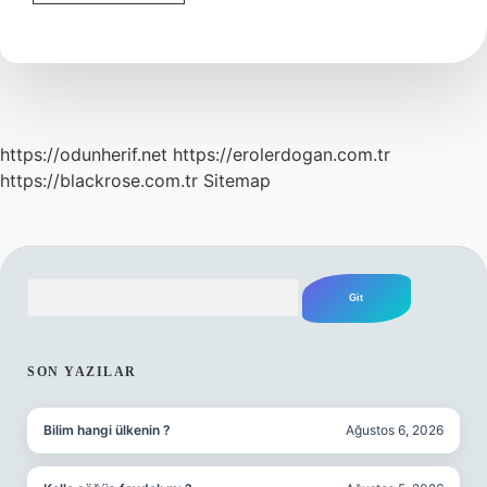
Bala
Ne
Zaman
Ilçe
Oldu
https://odunherif.net
https://erolerdogan.com.tr
https://blackrose.com.tr
Sitemap
Arama
SIDEBAR
SON YAZILAR
Bilim hangi ülkenin ?
Ağustos 6, 2026