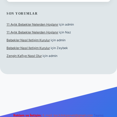
SON YORUMLAR
11 Aylık Bebekler Nelerden Hoşlanır
için
admin
11 Aylık Bebekler Nelerden Hoşlanır
için
Naz
Bebekler Nasıl Iletişim Kurulur
için
admin
Bebekler Nasıl Iletişim Kurulur
için
Zeybek
Zengin Kafiye Nasıl Olur
için
admin
i giriş
grandoperabet giriş
betexper
Reklam ve İletişim:
E-mail:
backlinkpaneli@gmail.com
Teams: