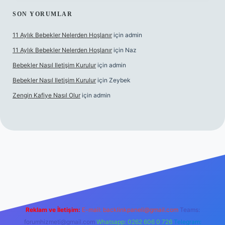
SON YORUMLAR
11 Aylık Bebekler Nelerden Hoşlanır
için
admin
11 Aylık Bebekler Nelerden Hoşlanır
için
Naz
Bebekler Nasıl Iletişim Kurulur
için
admin
Bebekler Nasıl Iletişim Kurulur
için
Zeybek
Zengin Kafiye Nasıl Olur
için
admin
eni giriş
grandoperabet giriş
betexper
Reklam ve İletişim:
E-mail:
backlinkpaneli@gmail.com
Teams:
forumhizmeti@gmail.com
Whatsapp: 0262 606 0 726
Telegram: