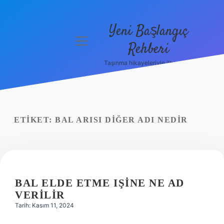
Yeni Başlangıç
menüyü
Rehberi
aç
Taşınma hikayeleriyle ilham bul!
Gizlilik
Politikası
Hakkımızda
ETIKET:
BAL ARISI DIĞER ADI NEDIR
Yasal Uyarı
BAL ELDE ETME IŞINE NE AD
VERILIR
Tarih: Kasım 11, 2024