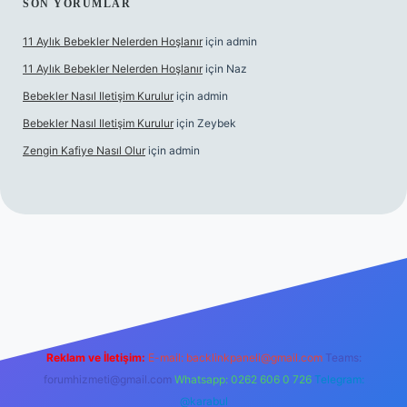
SON YORUMLAR
11 Aylık Bebekler Nelerden Hoşlanır
için
admin
11 Aylık Bebekler Nelerden Hoşlanır
için
Naz
Bebekler Nasıl Iletişim Kurulur
için
admin
Bebekler Nasıl Iletişim Kurulur
için
Zeybek
Zengin Kafiye Nasıl Olur
için
admin
et yeni giriş
grandoperabet giriş
betexper
Reklam ve İletişim:
E-mail:
backlinkpaneli@gmail.com
Teams:
forumhizmeti@gmail.com
Whatsapp: 0262 606 0 726
Telegram:
@karabul