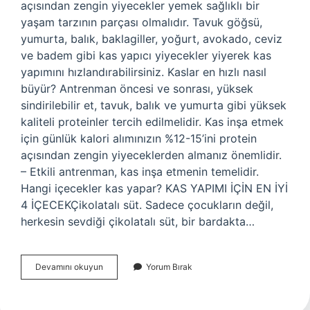
açısından zengin yiyecekler yemek sağlıklı bir
yaşam tarzının parçası olmalıdır. Tavuk göğsü,
yumurta, balık, baklagiller, yoğurt, avokado, ceviz
ve badem gibi kas yapıcı yiyecekler yiyerek kas
yapımını hızlandırabilirsiniz. Kaslar en hızlı nasıl
büyür? Antrenman öncesi ve sonrası, yüksek
sindirilebilir et, tavuk, balık ve yumurta gibi yüksek
kaliteli proteinler tercih edilmelidir. Kas inşa etmek
için günlük kalori alımınızın %12-15’ini protein
açısından zengin yiyeceklerden almanız önemlidir.
– Etkili antrenman, kas inşa etmenin temelidir.
Hangi içecekler kas yapar? KAS YAPIMI İÇİN EN İYİ
4 İÇECEKÇikolatalı süt. Sadece çocukların değil,
herkesin sevdiği çikolatalı süt, bir bardakta…
Ne
Devamını okuyun
Yorum Bırak
Yersek
Kaslı
Oluruz