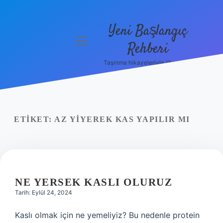
Yeni Başlangıç
menüyü
Rehberi
aç
Taşınma hikayeleriyle ilham bul!
Gizlilik
Politikası
Hakkımızda
ETIKET:
AZ YIYEREK KAS YAPILIR MI
Yasal Uyarı
NE YERSEK KASLI OLURUZ
Tarih: Eylül 24, 2024
Kaslı olmak için ne yemeliyiz? Bu nedenle protein