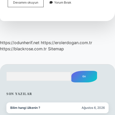
Bordroda
Devamını okuyun
Yorum Bırak
Ayniyat
Ne
Demek
https://odunherif.net
https://erolerdogan.com.tr
https://blackrose.com.tr
Sitemap
Arama
SIDEBAR
SON YAZILAR
Bilim hangi ülkenin ?
Ağustos 6, 2026