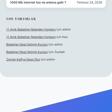
1000 Mb internet hızı ne anlama gelir ?
Temmuz 24, 2026
SON YORUMLAR
11 Aylık Bebekler Nelerden Hoşlanır
için
admin
11 Aylık Bebekler Nelerden Hoşlanır
için
Naz
Bebekler Nasıl Iletişim Kurulur
için
admin
Bebekler Nasıl Iletişim Kurulur
için
Zeybek
Zengin Kafiye Nasıl Olur
için
admin
bet yeni giriş
ilbet yeni giriş
grandoperabet giriş
betexper