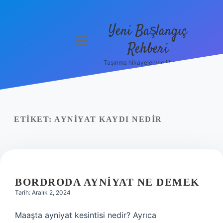
Yeni Başlangıç
menüyü
Rehberi
aç
Taşınma hikayeleriyle ilham bul!
Gizlilik
Politikası
Hakkımızda
ETIKET:
AYNIYAT KAYDI NEDIR
Yasal Uyarı
BORDRODA AYNIYAT NE DEMEK
Tarih: Aralık 2, 2024
Maaşta ayniyat kesintisi nedir? Ayrıca