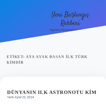
Yeni Başlangıç
menüyü
Rehberi
aç
Taşınma hikayeleriyle ilham bul!
Gizlilik
Politikası
Hakkımızda
ETIKET:
AYA AYAK BASAN ILK TÜRK
Yasal Uyarı
KIMDIR
DÜNYANIN ILK ASTRONOTU KIM
Tarih: Eylül 22, 2024