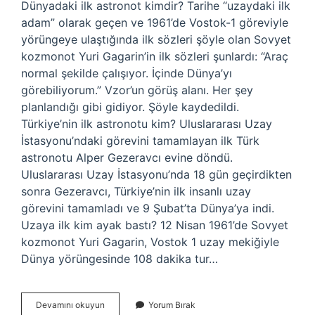
Dünyadaki ilk astronot kimdir? Tarihe “uzaydaki ilk
adam” olarak geçen ve 1961’de Vostok-1 göreviyle
yörüngeye ulaştığında ilk sözleri şöyle olan Sovyet
kozmonot Yuri Gagarin’in ilk sözleri şunlardı: “Araç
normal şekilde çalışıyor. İçinde Dünya’yı
görebiliyorum.” Vzor’un görüş alanı. Her şey
planlandığı gibi gidiyor. Şöyle kaydedildi.
Türkiye’nin ilk astronotu kim? Uluslararası Uzay
İstasyonu’ndaki görevini tamamlayan ilk Türk
astronotu Alper Gezeravcı evine döndü.
Uluslararası Uzay İstasyonu’nda 18 gün geçirdikten
sonra Gezeravcı, Türkiye’nin ilk insanlı uzay
görevini tamamladı ve 9 Şubat’ta Dünya’ya indi.
Uzaya ilk kim ayak bastı? 12 Nisan 1961’de Sovyet
kozmonot Yuri Gagarin, Vostok 1 uzay mekiğiyle
Dünya yörüngesinde 108 dakika tur…
Dünyanın
Devamını okuyun
Yorum Bırak