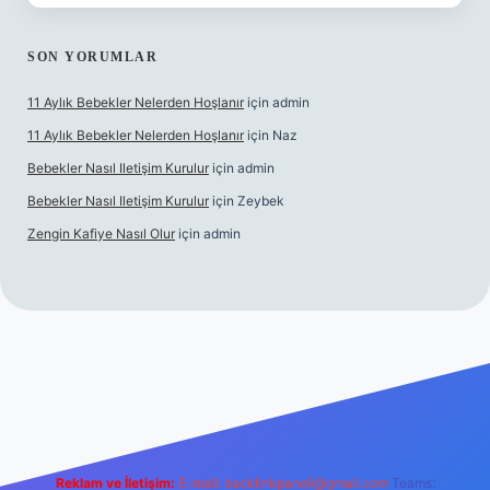
SON YORUMLAR
11 Aylık Bebekler Nelerden Hoşlanır
için
admin
11 Aylık Bebekler Nelerden Hoşlanır
için
Naz
Bebekler Nasıl Iletişim Kurulur
için
admin
Bebekler Nasıl Iletişim Kurulur
için
Zeybek
Zengin Kafiye Nasıl Olur
için
admin
yeni giriş
ilbet yeni giriş
grandoperabet giriş
betexper
Reklam ve İletişim:
E-mail:
backlinkpaneli@gmail.com
Teams: