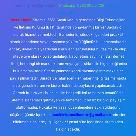
forumhizmeti@gmail.com
Whatsapp: 0262 606 0 726
Telegram:
@karabul
Yasal Uyarı:
Sitemiz, 5651 Sayılı Kanun gereğince Bilgi Teknolojileri
ve İletişim Kurumu (BTK) tarafından onaylanmış bir Yer Sağlayıcı
olarak hizmet vermektedir. Bu nedenle, sitedeki içerikleri proaktif
olarak denetleme veya araştırma yükümlülüğümüz bulunmamaktadır.
Ancak, üyelerimiz yazdıkları içeriklerin sorumluluğunu taşımakta olup,
siteye üye olarak bu sorumluluğu kabul etmiş sayılırlar. Bu internet
sitesi, herhangi bir marka, kurum veya şahıs şirketi ile hiçbir bağlantısı
bulunmamaktadır. Sitede yalnızca kendi hazırladığımız makaleler
paylaşılmaktadır. Burada yer alan içerikler haber niteliği taşımamakta
olup, gerçek kurum ve kişiler hakkında paylaşım yapılmamaktadır.
Gerçek kurum ve kişiler ile isim benzerlikleri tamamen tesadüfidir.
Sitemiz, kar amacı gütmeyen ve tamamen ücretsiz bir bilgi paylaşım
platformudur. Hukuka ve yasal düzenlemelere aykırı olduğunu
düşündüğünüz içerikleri,
backlinkpanelicomtr@gmail.com
adresine
bildirmeniz halinde, ilgili içerikler yasal süre içerisinde sitemizden
kaldırılacaktır.