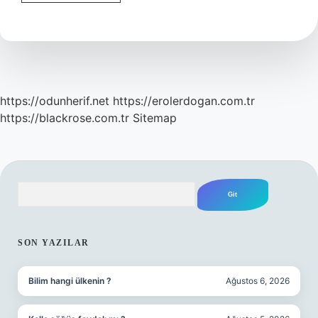
Ilk
Astronotu
Kim
https://odunherif.net
https://erolerdogan.com.tr
https://blackrose.com.tr
Sitemap
Arama
SIDEBAR
SON YAZILAR
Bilim hangi ülkenin ?
Ağustos 6, 2026