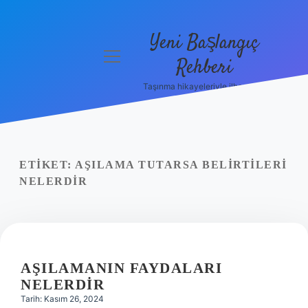
Yeni Başlangıç
menüyü
Rehberi
aç
Taşınma hikayeleriyle ilham bul!
Gizlilik
Politikası
Hakkımızda
ETIKET:
AŞILAMA TUTARSA BELIRTILERI
Yasal Uyarı
NELERDIR
AŞILAMANIN FAYDALARI
NELERDIR
Tarih: Kasım 26, 2024