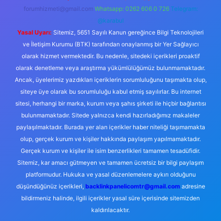
forumhizmeti@gmail.com
Whatsapp: 0262 606 0 726
Telegram:
@karabul
Yasal Uyarı:
Sitemiz, 5651 Sayılı Kanun gereğince Bilgi Teknolojileri
ve İletişim Kurumu (BTK) tarafından onaylanmış bir Yer Sağlayıcı
olarak hizmet vermektedir. Bu nedenle, sitedeki içerikleri proaktif
olarak denetleme veya araştırma yükümlülüğümüz bulunmamaktadır.
Ancak, üyelerimiz yazdıkları içeriklerin sorumluluğunu taşımakta olup,
siteye üye olarak bu sorumluluğu kabul etmiş sayılırlar. Bu internet
sitesi, herhangi bir marka, kurum veya şahıs şirketi ile hiçbir bağlantısı
bulunmamaktadır. Sitede yalnızca kendi hazırladığımız makaleler
paylaşılmaktadır. Burada yer alan içerikler haber niteliği taşımamakta
olup, gerçek kurum ve kişiler hakkında paylaşım yapılmamaktadır.
Gerçek kurum ve kişiler ile isim benzerlikleri tamamen tesadüfidir.
Sitemiz, kar amacı gütmeyen ve tamamen ücretsiz bir bilgi paylaşım
platformudur. Hukuka ve yasal düzenlemelere aykırı olduğunu
düşündüğünüz içerikleri,
backlinkpanelicomtr@gmail.com
adresine
bildirmeniz halinde, ilgili içerikler yasal süre içerisinde sitemizden
kaldırılacaktır.