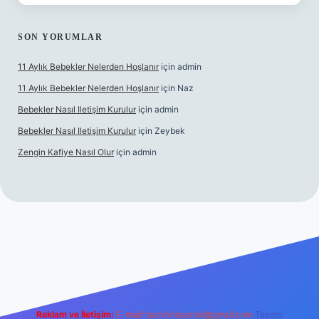
SON YORUMLAR
11 Aylık Bebekler Nelerden Hoşlanır
için
admin
11 Aylık Bebekler Nelerden Hoşlanır
için
Naz
Bebekler Nasıl Iletişim Kurulur
için
admin
Bebekler Nasıl Iletişim Kurulur
için
Zeybek
Zengin Kafiye Nasıl Olur
için
admin
i giriş
grandoperabet giriş
betexper
Reklam ve İletişim:
E-mail:
backlinkpaneli@gmail.com
Teams: