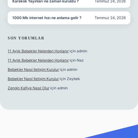
Karekök Yayınları ne zaman kuruldu ?
Temmuz 24, 2026
1000 Mb internet hızı ne anlama gelir ?
Temmuz 24, 2026
SON YORUMLAR
11 Aylık Bebekler Nelerden Hoşlanır
için
admin
11 Aylık Bebekler Nelerden Hoşlanır
için
Naz
Bebekler Nasıl Iletişim Kurulur
için
admin
Bebekler Nasıl Iletişim Kurulur
için
Zeybek
Zengin Kafiye Nasıl Olur
için
admin
bet yeni giriş
grandoperabet giriş
betexper