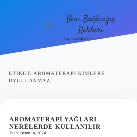
Yeni Başlangıç
menüyü
Rehberi
aç
Taşınma hikayeleriyle ilham bul!
Gizlilik
Politikası
Hakkımızda
ETIKET:
AROMATERAPI KIMLERE
Yasal Uyarı
UYGULANMAZ
AROMATERAPI YAĞLARI
NERELERDE KULLANILIR
Tarih: Kasım 14, 2024