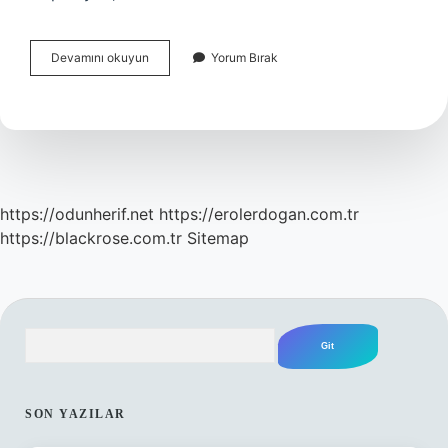
Aromaterapi
Devamını okuyun
Yorum Bırak
Yağları
Nerelerde
Kullanılır
https://odunherif.net
https://erolerdogan.com.tr
https://blackrose.com.tr
Sitemap
Arama
SIDEBAR
SON YAZILAR