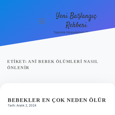
Yeni Başlangıç
menüyü
Rehberi
aç
Taşınma hikayeleriyle ilham bul!
Gizlilik
Politikası
Hakkımızda
ETIKET:
ANI BEBEK ÖLÜMLERI NASIL
Yasal Uyarı
ÖNLENIR
BEBEKLER EN ÇOK NEDEN ÖLÜR
Tarih: Aralık 2, 2024