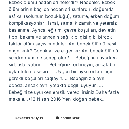
Bebek ölümü nedenleri nelerdir? Nedenler. Bebek
ölümlerinin başlıca nedenleri şunlardır: doğumda
asfiksi (solunum bozukluğu), zatürre, erken doğum
komplikasyonları, ishal, sıtma, kızamık ve yetersiz
beslenme. Ayrıca, eğitim, çevre koşulları, devletin
tıbbi bakımı ve annenin sağlık bilgisi gibi birçok
faktör ölüm sayısını etkiler. Ani bebek ölümü nasıl
engellenir? Çocuklar ve ergenler: Ani bebek ölümü
sendromuna ne sebep olur? … Bebeğinizi uyurken
sırt üstü yatırın. … Bebeğinizi örtmeyin, ancak bir
uyku tulumu seçin. … Uygun bir uyku ortamı için
gerekli koşulları sağlayın. … Bebeğinizle aynı
odada, ancak aynı yatakta değil, uyuyun. …
Bebeğinize uyurken emzik verebilirsiniz.Daha fazla
makale…•13 Nisan 2016 Yeni doğan bebek…
Bebekler
Devamını okuyun
Yorum Bırak
En
Çok