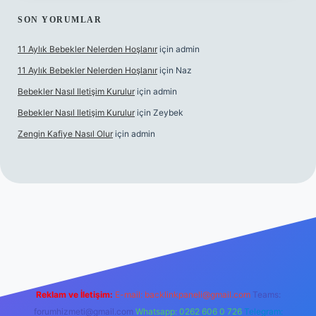
SON YORUMLAR
11 Aylık Bebekler Nelerden Hoşlanır
için
admin
11 Aylık Bebekler Nelerden Hoşlanır
için
Naz
Bebekler Nasıl Iletişim Kurulur
için
admin
Bebekler Nasıl Iletişim Kurulur
için
Zeybek
Zengin Kafiye Nasıl Olur
için
admin
bet yeni giriş
grandoperabet giriş
betexper
Reklam ve İletişim:
E-mail:
backlinkpaneli@gmail.com
Teams:
forumhizmeti@gmail.com
Whatsapp: 0262 606 0 726
Telegram: