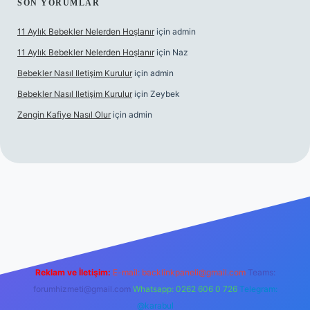
SON YORUMLAR
11 Aylık Bebekler Nelerden Hoşlanır
için
admin
11 Aylık Bebekler Nelerden Hoşlanır
için
Naz
Bebekler Nasıl Iletişim Kurulur
için
admin
Bebekler Nasıl Iletişim Kurulur
için
Zeybek
Zengin Kafiye Nasıl Olur
için
admin
 yeni giriş
grandoperabet giriş
betexper
Reklam ve İletişim:
E-mail:
backlinkpaneli@gmail.com
Teams:
forumhizmeti@gmail.com
Whatsapp: 0262 606 0 726
Telegram:
@karabul