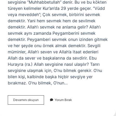
sevgisine “Muhhabbetullah” denir. Bu ve bu kökten
türeyen kelimeler Kur’an’da 29 yerde geçer. “Vüdd
veya meveddeh”; Çok sevmek, birbirini sevmek
demektir. Yani hem sevmek hem de sevilmek
demektir. Allah’ı sevmek ne anlama gelir? Allah’ı
sevmek aynı zamanda Peygamberini sevmek
demektir. Peygamberi sevmek onun izinden gitmek
ve her şeyde onu örnek almak demektir. Sevgili
müminler, Allah’ı seven ve Allah’a itaat edenleri
Allah da sever ve başkalarına da sevdirir. Ebu
Hurayra (ra.) Allah sevgisine nasıl ulaşılır? Tanrı
sevgisine ulaşmak için, O’nu bilmek gerekir. O’nu
bilen kişi, kalbinde başka hiçbir sevgiye yer
bırakmaz. O’nu bilmek, O’nun…
Allah
Devamını okuyun
Yorum Bırak
Sevgisi
Ne
Demektir