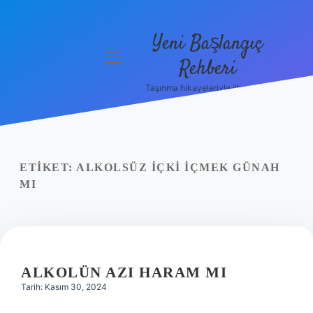
Yeni Başlangıç
menüyü
Rehberi
aç
Taşınma hikayeleriyle ilham bul!
Gizlilik
Politikası
Hakkımızda
ETIKET:
ALKOLSÜZ IÇKI IÇMEK GÜNAH
Yasal Uyarı
MI
ALKOLÜN AZI HARAM MI
Tarih: Kasım 30, 2024