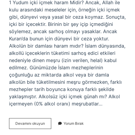
1 Yudum içki içmek haram Midir? Ancak, Allah ile
kulu arasındaki meseleler için, örneğin içki içmek
gibi, dünyevi veya yasal bir ceza koymaz. Sonuçta,
içki bir içecektir. Birinin bir şey içip içmediğini
söylemez, ancak sarhoş olmayı yasaklar. Ancak
Kuran’da bunun için dünyevi bir ceza yoktur.
Alkolün bir damlası haram mıdır? İslam dünyasında,
alkollü içeceklerin tüketimi sarhoş edici etkileri
nedeniyle dinen meşru (izin verilen, helal) kabul
edilmez. Günümüzde İslam mezheplerinin
çoğunluğu az miktarda alkol veya bir damla
alkolün bile tüketilmesini meşru görmezken, farklı
mezhepler tarih boyunca konuya farklı şekilde
yaklaşmıştır. Alkolsüz içki içmek günah mı? Alkol
içermeyen (0% alkol oranı) meşrubatlar…
Alkolün
Devamını okuyun
Yorum Bırak
Azı
Haram