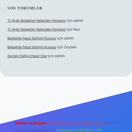
SON YORUMLAR
11 Aylık Bebekler Nelerden Hoşlanır
için
admin
11 Aylık Bebekler Nelerden Hoşlanır
için
Naz
Bebekler Nasıl Iletişim Kurulur
için
admin
Bebekler Nasıl Iletişim Kurulur
için
Zeybek
Zengin Kafiye Nasıl Olur
için
admin
bet yeni giriş
grandoperabet giriş
betexper
Reklam ve İletişim:
E-mail:
backlinkpaneli@gmail.com
Teams:
forumhizmeti@gmail.com
Whatsapp: 0262 606 0 726
Telegram: