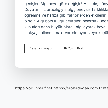
genişler. Algı neye göre değişir? Algı, dış dünya
Duyularımız aracılığıyla algı, bireysel farklılıkl
öğrenme ve hafıza gibi faktörlerden etkilenir. B
biridir. Algı bozukluğu belirtileri nelerdir? Be
kusurları daha büyük olarak algılayarak hayali 
makyaj kullanmamak. Var olmayan veya küçük 
Algı
Devamını okuyun
Yorum Bırak
Kişiden
Kişiye
Değişir
Mi
https://odunherif.net
https://erolerdogan.com.tr
ht