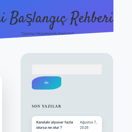
i Başlangıç Rehberi
Taşınma hikayeleriyle ilham bul!
ilbet yeni giriş
ilbet yeni giriş
gr
Arama
SIDEBAR
SON YAZILAR
Kandaki alyuvar fazla
Ağustos 7,
olursa ne olur ?
2026