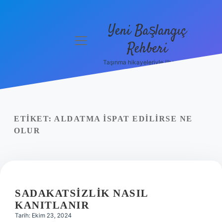
Yeni Başlangıç
menüyü
Rehberi
aç
Taşınma hikayeleriyle ilham bul!
Gizlilik
Politikası
Hakkımızda
ETIKET:
ALDATMA ISPAT EDILIRSE NE
Yasal Uyarı
OLUR
SADAKATSIZLIK NASIL
KANITLANIR
Tarih: Ekim 23, 2024