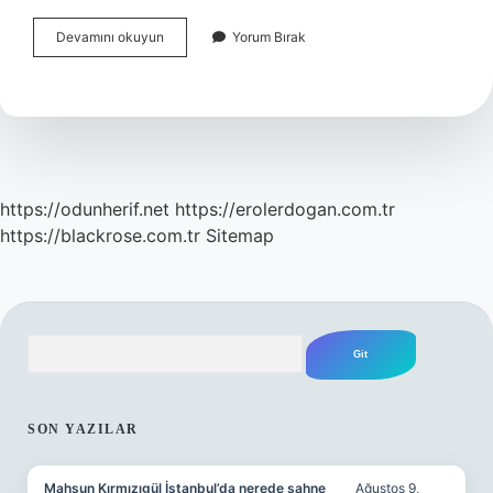
Sadakatsizlik
Devamını okuyun
Yorum Bırak
Nasıl
Kanıtlanır
https://odunherif.net
https://erolerdogan.com.tr
https://blackrose.com.tr
Sitemap
Arama
SIDEBAR
SON YAZILAR
Mahsun Kırmızıgül İstanbul’da nerede sahne
Ağustos 9,