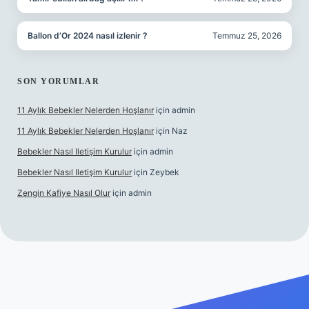
Ballon d’Or 2024 nasıl izlenir ?
Temmuz 25, 2026
SON YORUMLAR
11 Aylık Bebekler Nelerden Hoşlanır
için
admin
11 Aylık Bebekler Nelerden Hoşlanır
için
Naz
Bebekler Nasıl Iletişim Kurulur
için
admin
Bebekler Nasıl Iletişim Kurulur
için
Zeybek
Zengin Kafiye Nasıl Olur
için
admin
 giriş
grandoperabet giriş
betexper