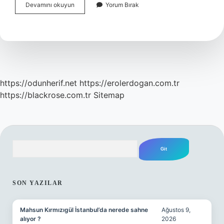
Yeni
Devamını okuyun
Yorum Bırak
Doğan
Bebek
Kaç
Gün
Sonra
Dışarı
Çıkar
https://odunherif.net
https://erolerdogan.com.tr
https://blackrose.com.tr
Sitemap
Arama
SIDEBAR
SON YAZILAR
Mahsun Kırmızıgül İstanbul’da nerede sahne
Ağustos 9,
alıyor ?
2026