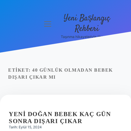
Yeni Başlangıç
menüyü
Rehberi
aç
Taşınma hikayeleriyle ilham bul!
Gizlilik
Politikası
Hakkımızda
ETIKET:
40 GÜNLÜK OLMADAN BEBEK
Yasal Uyarı
DIŞARI ÇIKAR MI
YENI DOĞAN BEBEK KAÇ GÜN
SONRA DIŞARI ÇIKAR
Tarih: Eylül 15, 2024