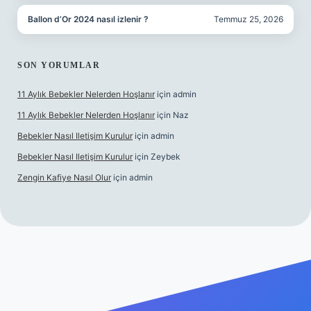
Ballon d’Or 2024 nasıl izlenir ?
Temmuz 25, 2026
SON YORUMLAR
11 Aylık Bebekler Nelerden Hoşlanır
için
admin
11 Aylık Bebekler Nelerden Hoşlanır
için
Naz
Bebekler Nasıl Iletişim Kurulur
için
admin
Bebekler Nasıl Iletişim Kurulur
için
Zeybek
Zengin Kafiye Nasıl Olur
için
admin
t yeni giriş
grandoperabet giriş
betexper