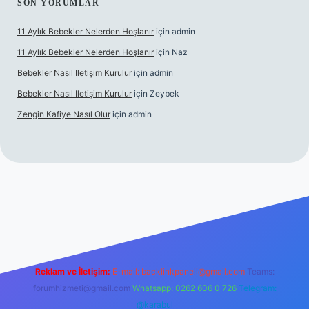
SON YORUMLAR
11 Aylık Bebekler Nelerden Hoşlanır
için
admin
11 Aylık Bebekler Nelerden Hoşlanır
için
Naz
Bebekler Nasıl Iletişim Kurulur
için
admin
Bebekler Nasıl Iletişim Kurulur
için
Zeybek
Zengin Kafiye Nasıl Olur
için
admin
yeni giriş
ilbet yeni giriş
grandoperabet giriş
betexper
Reklam ve İletişim:
E-mail:
backlinkpaneli@gmail.com
Teams:
forumhizmeti@gmail.com
Whatsapp: 0262 606 0 726
Telegram:
@karabul