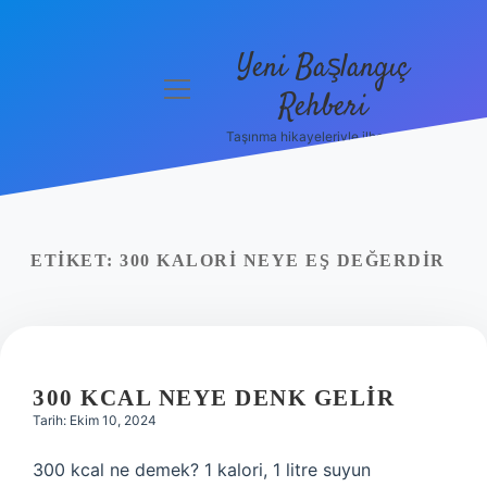
Yeni Başlangıç
menüyü
Rehberi
aç
Taşınma hikayeleriyle ilham bul!
Gizlilik
Politikası
Hakkımızda
ETIKET:
300 KALORI NEYE EŞ DEĞERDIR
Yasal Uyarı
300 KCAL NEYE DENK GELIR
Tarih: Ekim 10, 2024
300 kcal ne demek? 1 kalori, 1 litre suyun