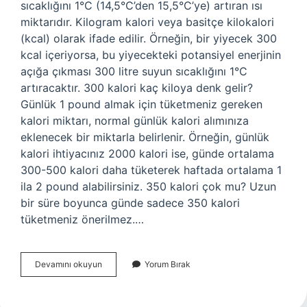
sıcaklığını 1°C (14,5°C’den 15,5°C’ye) artıran ısı
miktarıdır. Kilogram kalori veya basitçe kilokalori
(kcal) olarak ifade edilir. Örneğin, bir yiyecek 300
kcal içeriyorsa, bu yiyecekteki potansiyel enerjinin
açığa çıkması 300 litre suyun sıcaklığını 1°C
artıracaktır. 300 kalori kaç kiloya denk gelir?
Günlük 1 pound almak için tüketmeniz gereken
kalori miktarı, normal günlük kalori alımınıza
eklenecek bir miktarla belirlenir. Örneğin, günlük
kalori ihtiyacınız 2000 kalori ise, günde ortalama
300-500 kalori daha tüketerek haftada ortalama 1
ila 2 pound alabilirsiniz. 350 kalori çok mu? Uzun
bir süre boyunca günde sadece 350 kalori
tüketmeniz önerilmez.…
300
Devamını okuyun
Yorum Bırak
Kcal
Neye
Denk