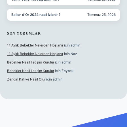
Ballon d’Or 2024 nasıl izlenir ?
Temmuz 25, 2026
SON YORUMLAR
11 Aylık Bebekler Nelerden Hoşlanır
için
admin
11 Aylık Bebekler Nelerden Hoşlanır
için
Naz
Bebekler Nasıl Iletişim Kurulur
için
admin
Bebekler Nasıl Iletişim Kurulur
için
Zeybek
Zengin Kafiye Nasıl Olur
için
admin
 giriş
grandoperabet giriş
betexper