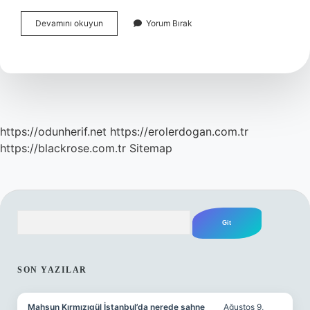
3
Devamını okuyun
Yorum Bırak
Aylık
Bebek
Mama
Sandalyesine
Oturabilir
Mi
https://odunherif.net
https://erolerdogan.com.tr
https://blackrose.com.tr
Sitemap
Arama
SIDEBAR
SON YAZILAR
Mahsun Kırmızıgül İstanbul’da nerede sahne
Ağustos 9,