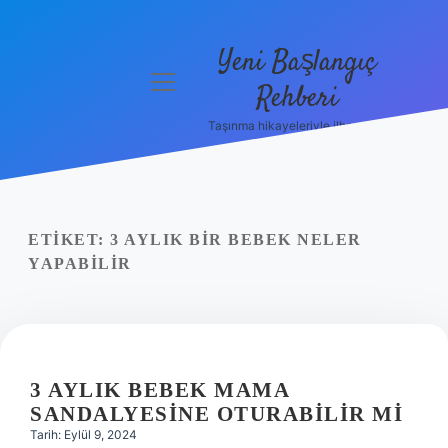
Yeni Başlangıç
menüyü
Rehberi
aç
Taşınma hikayeleriyle ilham bul!
Gizlilik
Politikası
Hakkımızda
ETIKET:
3 AYLIK BIR BEBEK NELER
Yasal Uyarı
YAPABILIR
3 AYLIK BEBEK MAMA
SANDALYESINE OTURABILIR MI
Tarih: Eylül 9, 2024