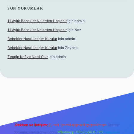
SON YORUMLAR
11 Aylık Bebekler Nelerden Hoşlanır
için
admin
11 Aylık Bebekler Nelerden Hoşlanır
için
Naz
Bebekler Nasıl Iletişim Kurulur
için
admin
Bebekler Nasıl Iletişim Kurulur
için
Zeybek
Zengin Kafiye Nasıl Olur
için
admin
yeni giriş
ilbet yeni giriş
grandoperabet giriş
betexper
Reklam ve İletişim:
E-mail:
backlinkpaneli@gmail.com
Teams:
forumhizmeti@gmail.com
Whatsapp: 0262 606 0 726
Telegram: