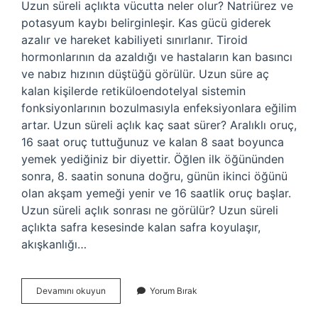
Uzun süreli açlıkta vücutta neler olur? Natriürez ve
potasyum kaybı belirginleşir. Kas gücü giderek
azalır ve hareket kabiliyeti sınırlanır. Tiroid
hormonlarının da azaldığı ve hastaların kan basıncı
ve nabız hızının düştüğü görülür. Uzun süre aç
kalan kişilerde retiküloendotelyal sistemin
fonksiyonlarının bozulmasıyla enfeksiyonlara eğilim
artar. Uzun süreli açlık kaç saat sürer? Aralıklı oruç,
16 saat oruç tuttuğunuz ve kalan 8 saat boyunca
yemek yediğiniz bir diyettir. Öğlen ilk öğününden
sonra, 8. saatin sonuna doğru, günün ikinci öğünü
olan akşam yemeği yenir ve 16 saatlik oruç başlar.
Uzun süreli açlık sonrası ne görülür? Uzun süreli
açlıkta safra kesesinde kalan safra koyulaşır,
akışkanlığı…
Uzun
Devamını okuyun
Yorum Bırak
Süreli
Açlık