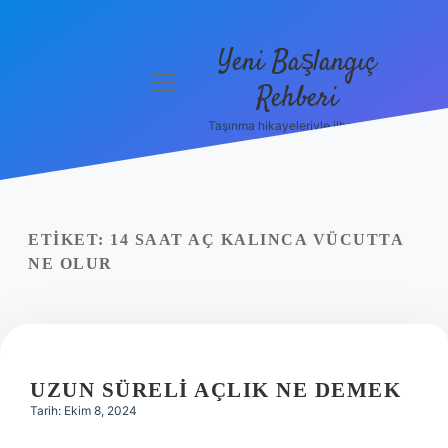
Yeni Başlangıç
menüyü
Rehberi
aç
Taşınma hikayeleriyle ilham bul!
Gizlilik
Politikası
Hakkımızda
ETIKET:
14 SAAT AÇ KALINCA VÜCUTTA
Yasal Uyarı
NE OLUR
UZUN SÜRELI AÇLIK NE DEMEK
Tarih: Ekim 8, 2024